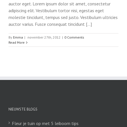
auctor eget. Lorem ipsum dolor sit amet, consectetur
adipiscing elit. Vestibulum tortor nisi, egestas eget
molestie tincidunt, tempus sed justo. Vestibulum ultricies
auctor varius. Fusce consequat tincidunt [...]
By
Emma
|
november 27th, 2012
|
0 Comments
Read More
NIEUWSTE BLOGS
Fleur je tuin op met 5 leiboom tips