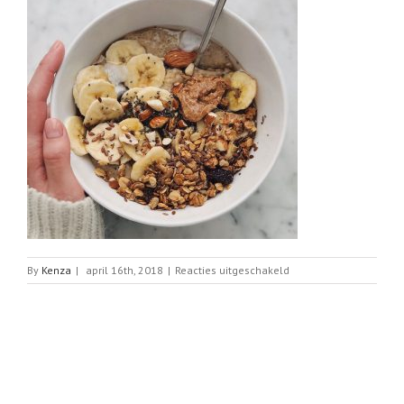
voor
By
Kenza
|
april 16th, 2018
|
Reacties uitgeschakeld
Havermout
met
banaan