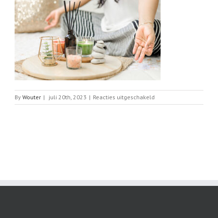
voor
By
Wouter
|
juli 20th, 2023
|
Reacties uitgeschakeld
Mindfullness