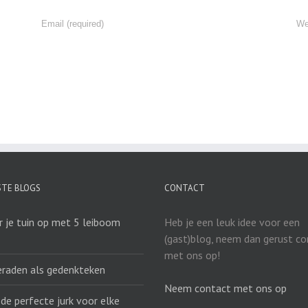
STE BLOGS
CONTACT
r je tuin op met 5 leiboom
Heb je een leuk idee voor een
(gast)blog, neem dan gerust c
met ons op!
eraden als gedenkteken
Neem contact met ons op
 de perfecte jurk voor elke