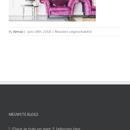
voor
By
Kenza
|
juni 18th, 2018
|
Reacties uitgeschakeld
Hollywood
woonstijl
NIEUWSTE BLOGS
Fleur je tuin op met 5 leiboom tips