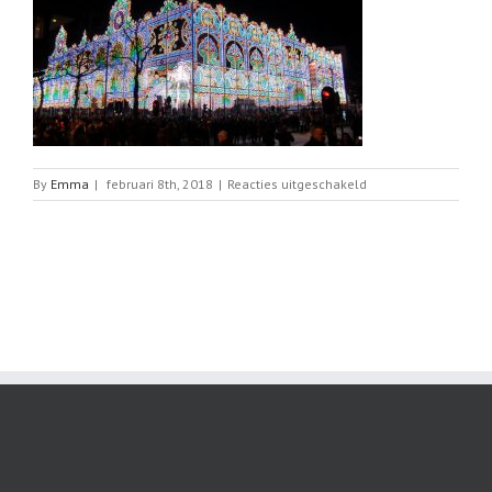
voor
By
Emma
|
februari 8th, 2018
|
Reacties uitgeschakeld
glow-
2434303_1920