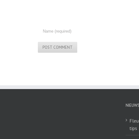
NIEUW
Fleu
tips