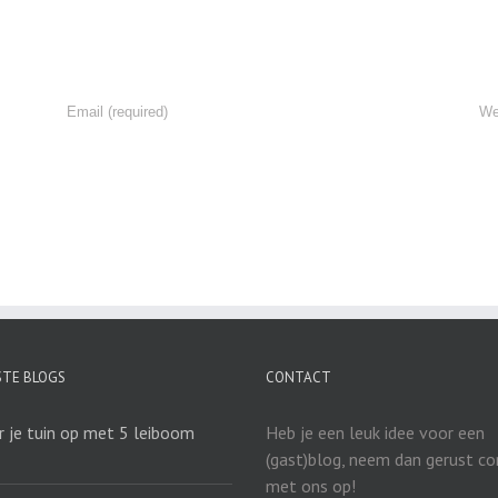
STE BLOGS
CONTACT
r je tuin op met 5 leiboom
Heb je een leuk idee voor een
(gast)blog, neem dan gerust c
met ons op!