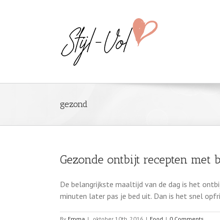
gezond
Gezonde ontbijt recepten met 
De belangrijkste maaltijd van de dag is het ontb
minuten later pas je bed uit. Dan is het snel opf
By
Emma
|
oktober 10th, 2016
|
Food
|
0 Comments