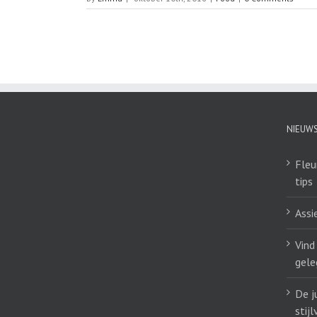
NIEUW
Fleu
tips
Assi
Vind
gele
De j
stij