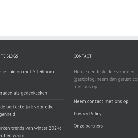
STE BLOGS
CONTACT
r je tuin op met 5 leiboom
Heb je een leuk idee voor een
(gast)blog, neem dan gerust c
met ons op!
eraden als gedenkteken
Neem contact met ons op
 de perfecte jurk voor elke
Privacy Policy
genheid
Onze partners
urken trends van winter 2024:
lvol en warm