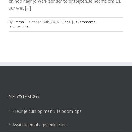
en hop naar je werk zonder te ontbijten. Je neemt om 11
uur wel [...]
By
Emma
|
oktober 10th, 2016
|
Food
|
0 Comments
Read More
NIEUWSTE BLOGS
Fleur je tuin op met 5 leiboom tips
Assieraden als gedenkteken