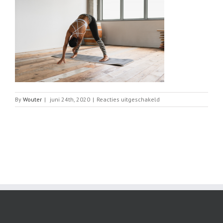
voor
By
Wouter
|
juni 24th, 2020
|
Reacties uitgeschakeld
yoga
tegen
verveling