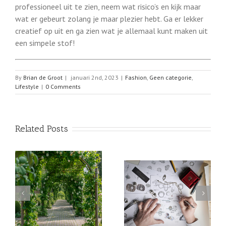
professioneel uit te zien, neem wat risico’s en kijk maar
wat er gebeurt zolang je maar plezier hebt. Ga er lekker
creatief op uit en ga zien wat je allemaal kunt maken uit
een simpele stof!
By
Brian de Groot
|
januari 2nd, 2023
|
Fashion
,
Geen categorie
,
Lifestyle
|
0 Comments
Related Posts
Assieraden als
 5
gedenkteken
Vind de perfecte jurk
voor elke gelegenheid