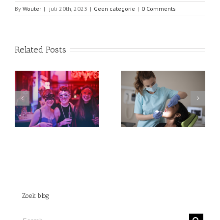
By
Wouter
|
juli 20th, 2023
|
Geen categorie
|
0 Comments
Related Posts
Angst voor de tandarts?
Voor elk thema een
Kies dan voor een
leuke jurk
behandeling onder
narcose
Zoek blog