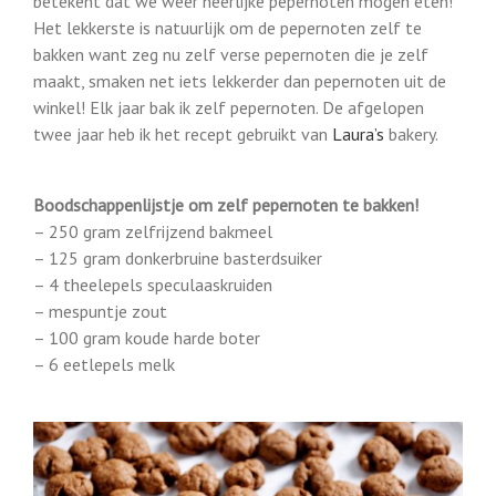
betekent dat we weer heerlijke pepernoten mogen eten!
Het lekkerste is natuurlijk om de pepernoten zelf te
bakken want zeg nu zelf verse pepernoten die je zelf
maakt, smaken net iets lekkerder dan pepernoten uit de
winkel! Elk jaar bak ik zelf pepernoten. De afgelopen
twee jaar heb ik het recept gebruikt van
Laura’s
bakery.
Boodschappenlijstje om zelf pepernoten te bakken!
– 250 gram zelfrijzend bakmeel
– 125 gram donkerbruine basterdsuiker
– 4 theelepels speculaaskruiden
– mespuntje zout
– 100 gram koude harde boter
– 6 eetlepels melk