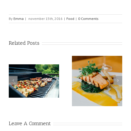
By
Emma
|
november 15th, 2016
|
Food
|
0 Comments
Related Posts
Taart voor een stijlvol
Heerlijk eten in
kinderfeestje? Top 15
een
restaurant Scheveningen
gezonde traktaties voor
kinderverjaardagen!
Leave A Comment