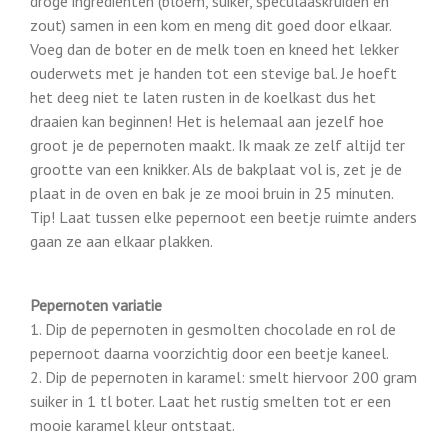
droge ingrediënten (bloem, suiker, speculaaskruiden en
zout) samen in een kom en meng dit goed door elkaar.
Voeg dan de boter en de melk toen en kneed het lekker
ouderwets met je handen tot een stevige bal. Je hoeft
het deeg niet te laten rusten in de koelkast dus het
draaien kan beginnen! Het is helemaal aan jezelf hoe
groot je de pepernoten maakt. Ik maak ze zelf altijd ter
grootte van een knikker. Als de bakplaat vol is, zet je de
plaat in de oven en bak je ze mooi bruin in 25 minuten.
Tip! Laat tussen elke pepernoot een beetje ruimte anders
gaan ze aan elkaar plakken.
Pepernoten variatie
1. Dip de pepernoten in gesmolten chocolade en rol de
pepernoot daarna voorzichtig door een beetje kaneel.
2. Dip de pepernoten in karamel: smelt hiervoor 200 gram
suiker in 1 tl boter. Laat het rustig smelten tot er een
mooie karamel kleur ontstaat.