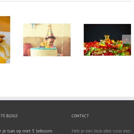
een stijlvol
Van dit snoepgoed
Thuis zelf een hi
tje? Top 15
krijg je geen genoeg
tea organiseren
traktaties
oor
jaardagen!
STE BLOGS
CONTACT
r je tuin op met 5 leiboom
Heb je een leuk idee voor een