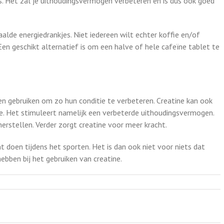
s. Het zal je uithoudingsvermogen verbeteren en is dus ook goed
aalde energiedrankjes. Niet iedereen wilt echter koffie en/of
. Een geschikt alternatief is om een halve of hele cafeïne tablet te
n gebruiken om zo hun conditie te verbeteren. Creatine kan ook
e. Het stimuleert namelijk een verbeterde uithoudingsvermogen.
herstellen. Verder zorgt creatine voor meer kracht.
 doen tijdens het sporten. Het is dan ook niet voor niets dat
bben bij het gebruiken van creatine.