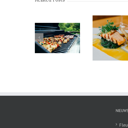
Heerlijk eten in
Taart voor 
Wat moet je
restaurant
kinderfees
oorbereiden tijdens
Scheveningen
gezonde 
een BBQ feest?
v
kinderver
NIEUW
Fleu