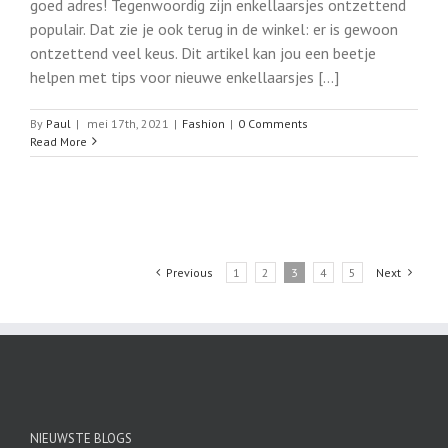
goed adres! Tegenwoordig zijn enkellaarsjes ontzettend
populair. Dat zie je ook terug in de winkel: er is gewoon
ontzettend veel keus. Dit artikel kan jou een beetje
helpen met tips voor nieuwe enkellaarsjes [...]
By
Paul
|
mei 17th, 2021
|
Fashion
|
0 Comments
Read More
Previous
1
2
3
4
5
Next
NIEUWSTE BLOGS